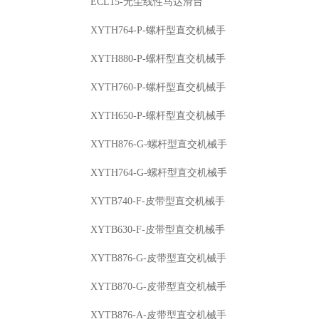
ECL15-无尘线性马达滑台
XYTH764-P-螺杆型直交机械手
XYTH880-P-螺杆型直交机械手
XYTH760-P-螺杆型直交机械手
XYTH650-P-螺杆型直交机械手
XYTH876-G-螺杆型直交机械手
XYTH764-G-螺杆型直交机械手
XYTB740-F-皮带型直交机械手
XYTB630-F-皮带型直交机械手
XYTB876-G-皮带型直交机械手
XYTB870-G-皮带型直交机械手
XYTB876-A-皮带型直交机械手