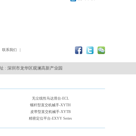
联系我们
|
地址 : 深圳市龙华区观澜高新产业园
无尘线性马达滑台-ECL
螺杆型直交机械手-XYTH
皮带型直交机械手-XYTB
精密定位平台-EXYY Series