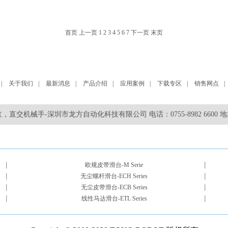
首页
上一页
1
2
3
4
5
6
7
下一页
末页
|
关于我们
|
最新消息
|
产品介绍
|
应用案例
|
下载专区
|
销售网点
|
交机械手-深圳市龙方自动化科技有限公司 电话：0755-8982 6600 
欧规皮带滑台-M Serie
无尘螺杆滑台-ECH Series
无尘皮带滑台-ECB Series
线性马达滑台-ETL Series