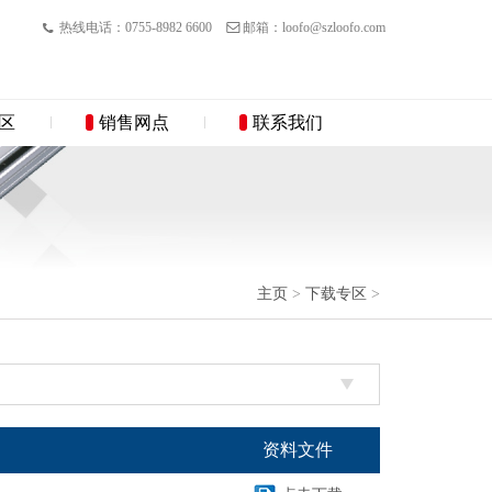
热线电话：0755-8982 6600
邮箱：loofo@szloofo.com
区
销售网点
联系我们
主页
>
下载专区
>
资料文件