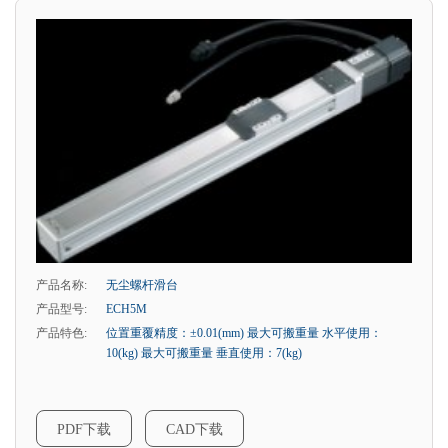
产品名称:
无尘螺杆滑台
产品型号:
ECH5M
产品特色:
位置重覆精度：±0.01(mm) 最大可搬重量 水平使用：
10(kg) 最大可搬重量 垂直使用：7(kg)
PDF下载
CAD下载