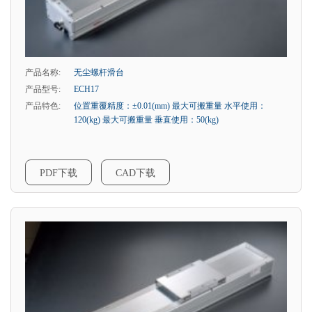
产品名称:
无尘螺杆滑台
产品型号:
ECH17
产品特色:
位置重覆精度：±0.01(mm) 最大可搬重量 水平使用：
120(kg) 最大可搬重量 垂直使用：50(kg)
PDF下载
CAD下载