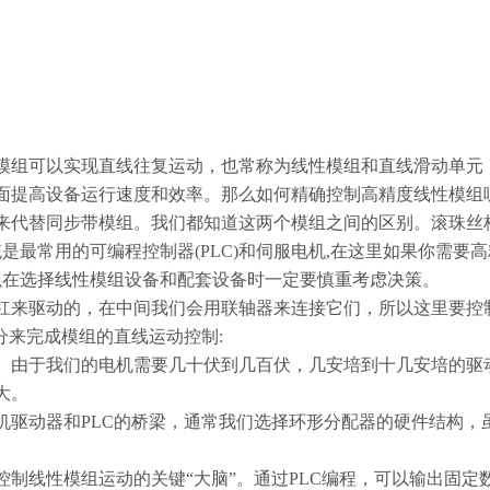
模组可以实现直线往复运动，也常称为线性模组和直线滑动单元
面提高设备运行速度和效率。那么如何精确控制高精度线性模组
代替同步带模组。我们都知道这两个模组之间的区别。滚珠丝杠模组
是最常用的可编程控制器(PLC)和伺服电机,在这里如果你需要
以在选择线性模组设备和配套设备时一定要慎重考虑决策。
杠来驱动的，在中间我们会用联轴器来连接它们，所以这里要控
分来完成模组的直线运动控制:
。由于我们的电机需要几十伏到几百伏，几安培到十几安培的驱
大。
驱动器和PLC的桥梁，通常我们选择环形分配器的硬件结构，
制线性模组运动的关键“大脑”。通过PLC编程，可以输出固